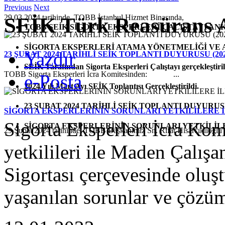
Previous
Next
29.03.2024 tarihinde, TOBB İstanbul Hizmet Binasında,
SEİK Türk Reasürans A.Ş
TOBB SEİK SİGORTA EKSPERLERİ ÇALIŞTAYI A
SİGORTA EKSPERLERİ ATAMA YÖNETMELİĞİ VE A
Yazdır
23 ŞUBAT 2024 TARİHLİ SEİK TOPLANTI DUYURUSU (202
SEİK Tarafından Sigorta Eksperleri Çalıştayı gerçekleştiril
TOBB Sigorta Eksperleri İcra Komitesinden: ...
e-Posta
2024 Yılı Mart Ayı SEİK Toplantısı Gerçekleştirildi.
23 ŞUBAT 2024 TARİHLİ SEİK TOPLANTI DUYURUSU 
SİGORTA EKSPERLERİNİN SORUNLARI YETKİLİLERE İ
Sigorta Eksperleri İcra Kom
SİGORTA EKSPERLERİNİN SORUNLARI YETKİLİLE
29 Şubat 2024 tarihinde, TOBB Başkanımız Sn. Rifat Hisarcıklıoğlu'n
yetkilileri ile Maden Çalış
Sigortası çerçevesinde oluş
yaşanılan sorunlar ve çözüm