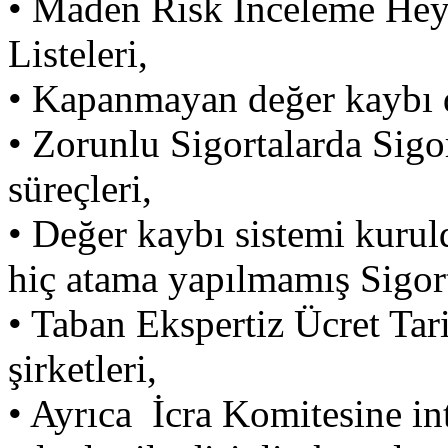
•
Maden Risk İnceleme Heye
Listeleri,
•
Kapanmayan değer kaybı d
•
Zorunlu Sigortalarda Sigo
süreçleri,
•
Değer kaybı sistemi kurul
hiç atama yapılmamış Sigort
•
Taban Ekspertiz Ücret Tar
şirketleri,
•
Ayrıca İcra Komitesine inti