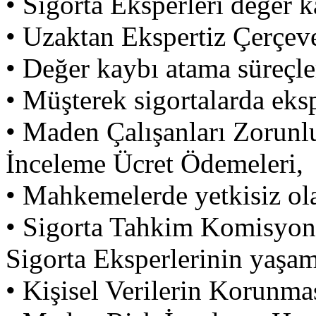
•
Sigorta Eksperleri değer ka
•
Uzaktan Ekspertiz Çerçeve
•
Değer kaybı atama süreçle
•
Müşterek sigortalarda eksp
•
Maden Çalışanları Zorunlu
İnceleme Ücret Ödemeleri,
•
Mahkemelerde yetkisiz olar
•
Sigorta Tahkim Komisyonun
Sigorta Eksperlerinin yaşam
•
Kişisel Verilerin Korun