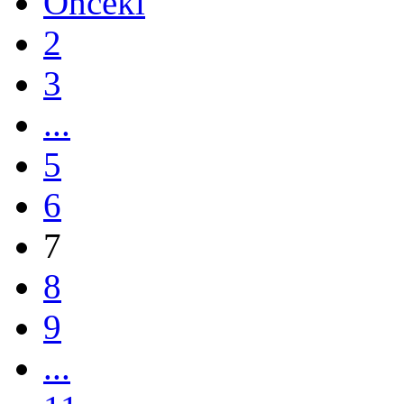
Önceki
2
3
...
5
6
7
8
9
...