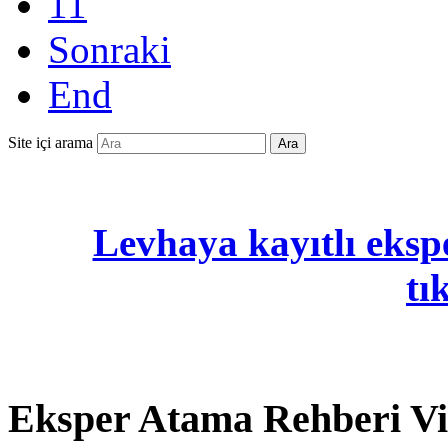
11
Sonraki
End
Site içi arama
Ara
Levhaya kayıtlı ekspe
tı
Eksper Atama Rehberi V