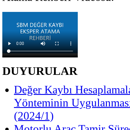
DUYURULAR
Değer Kaybı Hesaplamala
Yönteminin Uygulanması
(2024/1)
Motorlu Araç Tamir Süre